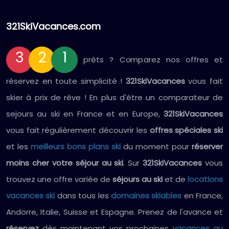
321SkiVacances.com
3
2
1
prêts ? Comparez nos offres et
réservez en toute simplicité !
321SkiVacances
vous fait
skier à prix de rêve ! En plus d'être un comparateur de
sejours au ski en France et en Europe,
321SkiVacances
vous fait régulièrement découvrir les
offres spéciales ski
et les
meilleurs bons plans ski
du moment pour
réserver
moins cher votre séjour au ski
. Sur
321SkiVacances
vous
trouvez une offre variée de
séjours au ski
et de
locations
vacances ski
dans tous les
domaines skiables
en France,
Andorre, Italie, Suisse et Espagne. Prenez de l'avance et
réservez
dès maintenant vos prochaines
vacances au