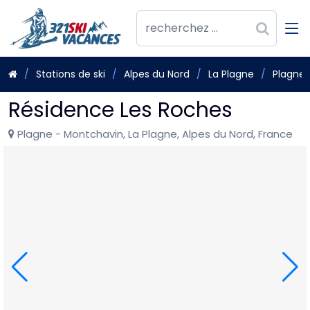
Stations de ski
Alpes du Nord
La Plagne
Plagne 
Résidence Les Roches
Plagne - Montchavin, La Plagne, Alpes du Nord, France