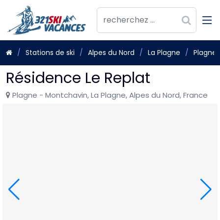
Stations de ski
Alpes du Nord
La Plagne
Plagne 
Résidence Le Replat
Plagne - Montchavin, La Plagne, Alpes du Nord, France