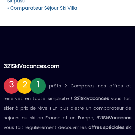
Skipass
• Comparateur Séjour Ski Villa
321SkiVacances.com
3
2
1
prêts ? Comparez nos offres et
réservez en toute simplicité !
321SkiVacances
vous fait
skier à prix de rêve ! En plus d'être un comparateur de
sejours au ski en France et en Europe,
321SkiVacances
vous fait régulièrement découvrir les
offres spéciales ski