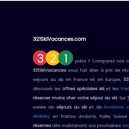
321SkiVacances.com
3
2
1
prêts ? Comparez nos off
321SkiVacances
vous fait skier à prix de rê
sejours au ski en France et en Europe,
32
découvrir les
offres spéciales ski
et les
mei
réserver moins cher votre séjour au ski
. Sur
variée de
séjours au ski
et de
locations 
skiables
en France, Andorre, Italie, Suiss
réservez
dès maintenant vos prochaines
vac