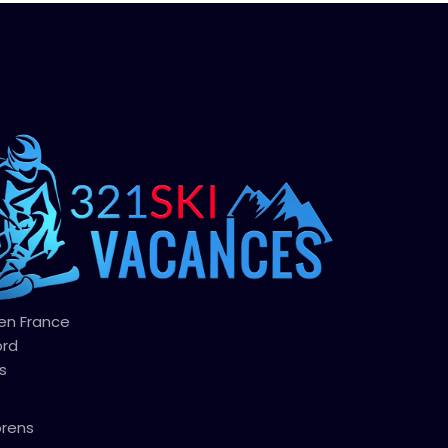
 en France
ord
s
orens