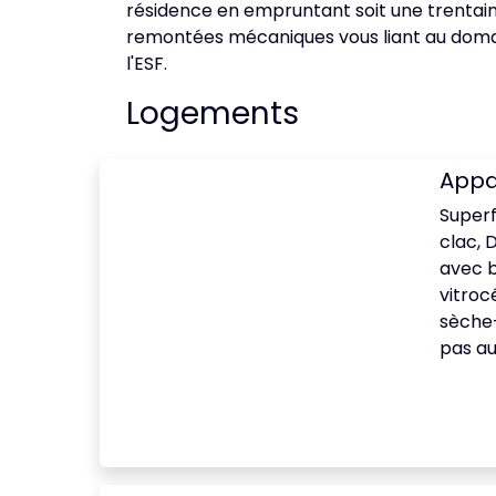
résidence en empruntant soit une trentaine
remontées mécaniques vous liant au domain
l'ESF.
Logements
Appa
Superf
clac, 
avec bo
vitroc
sèche-
pas au