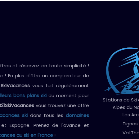
res et réservez en toute simplicité !
ve ! En plus d'être un comparateur de
1SkiVacances
vous fait régulièrement
lleurs bons plans ski
du moment pour
Stations de Ski
321SkiVacances
vous trouvez une offre
Alpes du N
Les Arc
vacances ski
dans tous les
domaines
Tignes
e et Espagne. Prenez de l'avance et
Val Th
ances au ski en France
!