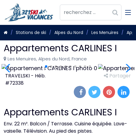
Stations de ski
Alpes du Nord
Les Menuires
Appa
Appartements CARLINES I
Les Menuires, Alpes du Nord, France
TRAVELSKI - Héb.
Partager
#72338
Appartements CARLINES I
Env. 22 m². Balcon / Terrasse. Cuisine équipée. Lave-
vaiselle. Télévision. Au pied des pistes.