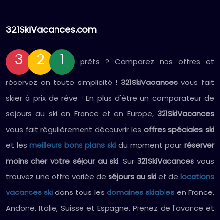
321SkiVacances.com
3
2
1
prêts ? Comparez nos offres et
réservez en toute simplicité !
321SkiVacances
vous fait
skier à prix de rêve ! En plus d'être un comparateur de
sejours au ski en France et en Europe,
321SkiVacances
vous fait régulièrement découvrir les
offres spéciales ski
et les
meilleurs bons plans ski
du moment pour
réserver
moins cher votre séjour au ski
. Sur
321SkiVacances
vous
trouvez une offre variée de
séjours au ski
et de
locations
vacances ski
dans tous les
domaines skiables
en France,
Andorre, Italie, Suisse et Espagne. Prenez de l'avance et