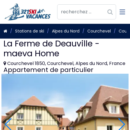
Stations de ski
Alpes du Nord
Courchevel
Courc
La Ferme de Deauville -
maeva Home
Courchevel 1850, Courchevel, Alpes du Nord, France
Appartement de particulier