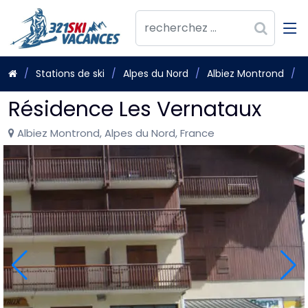
Stations de ski
Alpes du Nord
Albiez Montrond
R
Résidence Les Vernataux
Albiez Montrond, Alpes du Nord, France