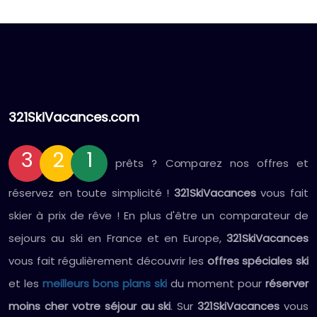
321SkiVacances.com
3
2
1
prêts ? Comparez nos offres et
réservez en toute simplicité !
321SkiVacances
vous fait
skier à prix de rêve ! En plus d'être un comparateur de
sejours au ski en France et en Europe,
321SkiVacances
vous fait régulièrement découvrir les
offres spéciales ski
et les
meilleurs bons plans ski
du moment pour
réserver
moins cher votre séjour au ski
. Sur
321SkiVacances
vous