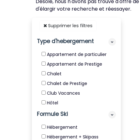
Désolé, nous n'avons pas trouvé d'offre de
d'élargir votre recherche et réessayer.
Supprimer les filtres
Type d'hebergement
Appartement de particulier
Appartement de Prestige
Chalet
Chalet de Prestige
Club Vacances
Hôtel
Résidence
Formule Ski
Résidence de Tourisme 4* et
Hébergement
5*
Hébergement + Skipass
Villa