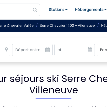
Stations
Hébergements
Stations de ski
Hébergements
erre Chevalier Vallée
Serre Chevalier 1400 - Villeneuve
Héb
séjours ski Serre Che
Villeneuve