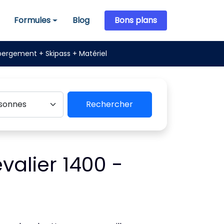
Formules
Blog
Bons plans
Formules
ergement + Skipass + Matériel
Rechercher
valier 1400 -