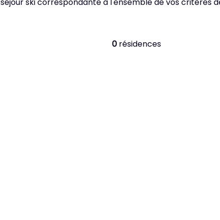
 séjour ski correspondante à l'ensemble de vos critères 
0
résidences