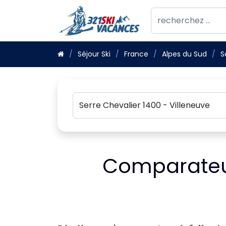
Séjour Ski
France
Alpes du Sud
S
Comparateur 