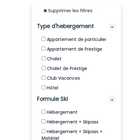
Supprimer les filtres
Type d'hebergement
Appartement de particulier
Appartement de Prestige
Chalet
Chalet de Prestige
Club Vacances
Hôtel
Résidence
Formule Ski
Résidence de Tourisme 4* et
Hébergement
5*
Hébergement + Skipass
Villa
Hébergement + Skipass +
Matériel