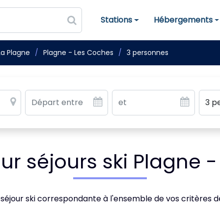
Stations
Hébergements
Stations de ski
Hébergements
La Plagne
Plagne - Les Coches
3 personnes
r séjours ski Plagne -
 séjour ski correspondante à l'ensemble de vos critères 