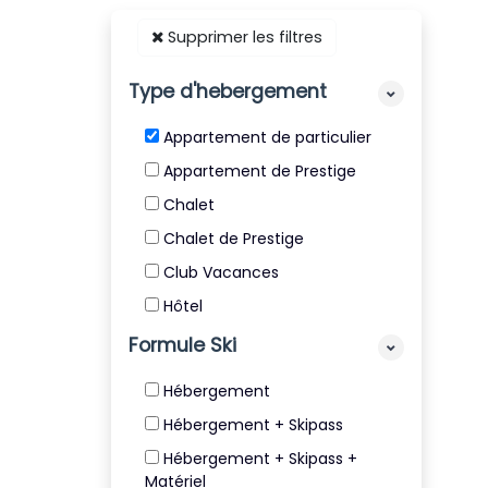
Supprimer les filtres
Type d'hebergement
Appartement de particulier
Appartement de Prestige
Chalet
Chalet de Prestige
Club Vacances
Hôtel
Résidence
Formule Ski
Résidence de Tourisme 4* et
Hébergement
5*
Hébergement + Skipass
Villa
Hébergement + Skipass +
Matériel