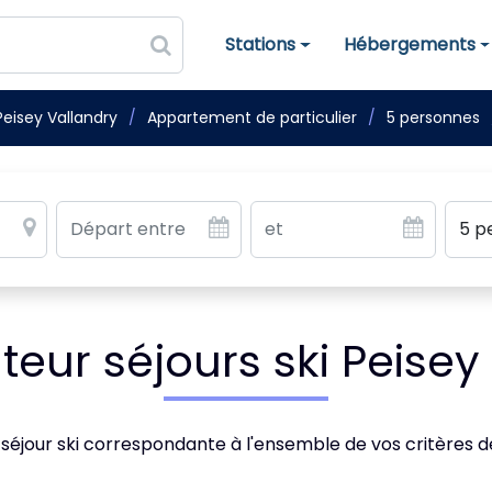
Stations
Hébergements
Stations de ski
Hébergements
Peisey Vallandry
Appartement de particulier
5 personnes
ur séjours ski Peisey
 séjour ski correspondante à l'ensemble de vos critères 