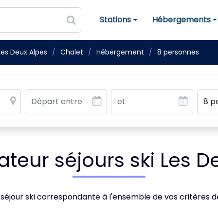
Stations
Hébergements
Stations de ski
Hébergements
Les Deux Alpes
Chalet
Hébergement
8 personnes
eur séjours ski Les D
 séjour ski correspondante à l'ensemble de vos critères 