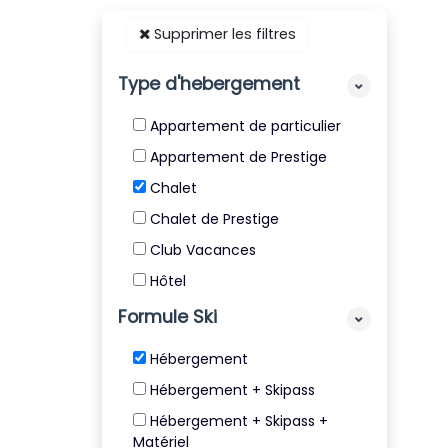
Supprimer les filtres
Type d'hebergement
Appartement de particulier
Appartement de Prestige
Chalet
Chalet de Prestige
Club Vacances
Hôtel
Résidence
Formule Ski
Résidence de Tourisme 4* et
Hébergement
5*
Hébergement + Skipass
Villa
Hébergement + Skipass +
Matériel