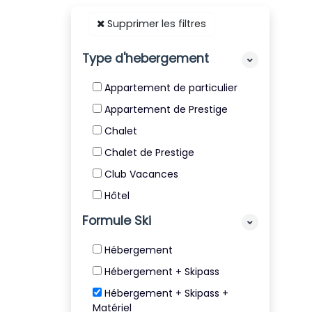
Supprimer les filtres
Type d'hebergement
Appartement de particulier
Appartement de Prestige
Chalet
Chalet de Prestige
Club Vacances
Hôtel
Résidence
Formule Ski
Résidence de Tourisme 4* et
Hébergement
5*
Hébergement + Skipass
Villa
Hébergement + Skipass +
Matériel