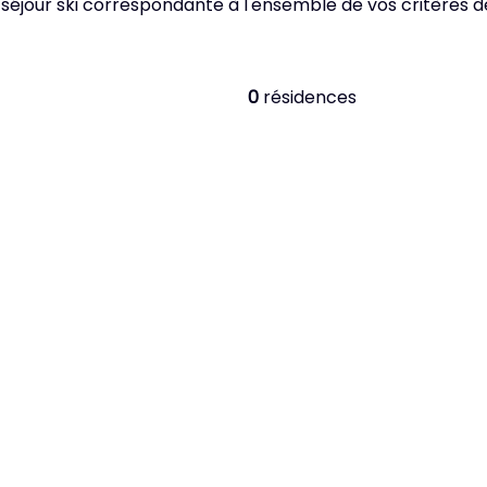
 séjour ski correspondante à l'ensemble de vos critères 
0
résidences