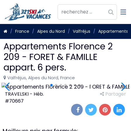
France
Alpes du Nord
Valfréjus
Appartements Fl
Appartements Florence 2
209 - FORET & FAMILLE
appart. 6 pers.
Valfréjus, Alpes du Nord, France
TRAVELSKI - Héb.
Partager
#70667