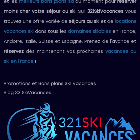
et les
meilleurs bons plans ski
du moment pour
réserver
moins cher votre séjour au ski
. Sur
321SkiVacances
vous
trouvez une offre variée de
séjours au ski
et de
locations
vacances ski
dans tous les
domaines skiables
en France,
Andorre, Italie, Suisse et Espagne. Prenez de l'avance et
réservez
dès maintenant vos prochaines
vacances au
ski en France
!
Promotions et Bons plans SKI Vacances
Blog 321SkiVacances