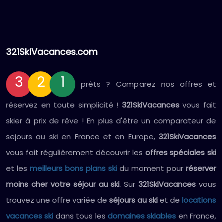
321SkiVacances.com
3
2
1
prêts ? Comparez nos offres et
réservez en toute simplicité !
321SkiVacances
vous fait
skier à prix de rêve ! En plus d'être un comparateur de
sejours au ski en France et en Europe,
321SkiVacances
vous fait régulièrement découvrir les
offres spéciales ski
et les
meilleurs bons plans ski
du moment pour
réserver
moins cher votre séjour au ski
. Sur
321SkiVacances
vous
trouvez une offre variée de
séjours au ski
et de
locations
vacances ski
dans tous les
domaines skiables
en France,