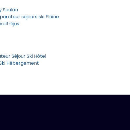
y Soulan
arateur séjours ski Flaine
Valfréjus
eur Séjour Ski Hôtel
 Ski Hébergement