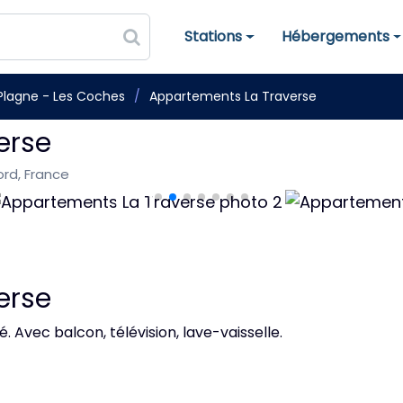
Stations
Hébergements
Stations de ski
Hébergements
Plagne - Les Coches
Appartements La Traverse
erse
ord, France
erse
 Avec balcon, télévision, lave-vaisselle.