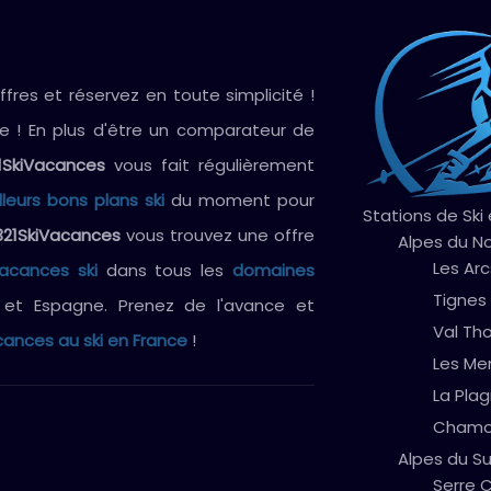
res et réservez en toute simplicité !
ve ! En plus d'être un comparateur de
1SkiVacances
vous fait régulièrement
lleurs bons plans ski
du moment pour
Stations de Ski
321SkiVacances
vous trouvez une offre
Alpes du N
Les Arc
vacances ski
dans tous les
domaines
Tignes
e et Espagne. Prenez de l'avance et
Val Th
ances au ski en France
!
Les Me
La Pla
Chamo
Alpes du S
Serre C