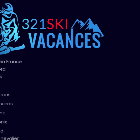
 en France
ord
s
orens
nuires
gne
nix
ud
hevalier