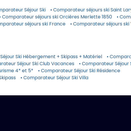
mparateur Séjour Ski
• Comparateur séjours ski Saint Lar
• Comparateur séjours ski Orcières Merlette 1850
• Comp
mparateur séjours ski France
• Comparateur séjours ski 
Séjour Ski Hébergement + Skipass + Matériel
• Comparat
rateur Séjour Ski Club Vacances
• Comparateur Séjour
risme 4* et 5*
• Comparateur Séjour Ski Résidence
Skipass
• Comparateur Séjour Ski Villa