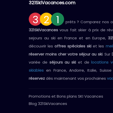
321SkiVacances.com
3
2
1
prêts ? Comparez nos off
321SkiVacances
vous fait skier à prix de rê
sejours au ski en France et en Europe,
32
découvrir les
offres spéciales ski
et les
mei
réserver moins cher votre séjour au ski
. Sur
variée de
séjours au ski
et de
locations 
skiables
en France, Andorre, Italie, Suiss
réservez
dès maintenant vos prochaines
vac
Promotions et Bons plans SKI Vacances
Blog 321SkiVacances