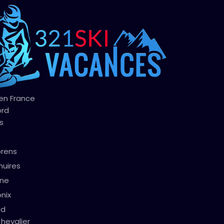
 en France
ord
s
orens
nuires
gne
nix
ud
hevalier