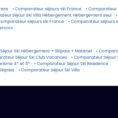
rens
• Comparateur séjours ski France
• Comparateur s
ateur Séjour Ski Villa Hébergement Hébergement seul
•
Comparateur séjours ski France
• Comparateur séjours 
ercors
Séjour Ski Hébergement + Skipass + Matériel
• Comparat
rateur Séjour Ski Club Vacances
• Comparateur Séjour
risme 4* et 5*
• Comparateur Séjour Ski Résidence
Skipass
• Comparateur Séjour Ski Villa