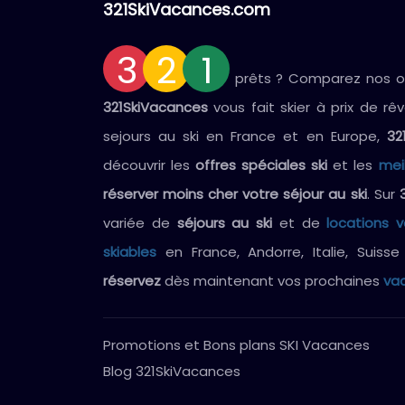
321SkiVacances.com
3
2
1
prêts ? Comparez nos off
321SkiVacances
vous fait skier à prix de rê
sejours au ski en France et en Europe,
32
découvrir les
offres spéciales ski
et les
mei
réserver moins cher votre séjour au ski
. Sur
variée de
séjours au ski
et de
locations 
skiables
en France, Andorre, Italie, Suiss
réservez
dès maintenant vos prochaines
vac
Promotions et Bons plans SKI Vacances
Blog 321SkiVacances