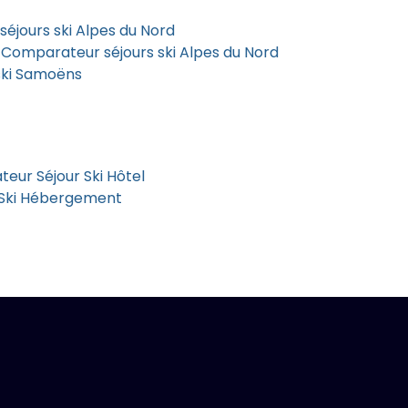
éjours ski Alpes du Nord
 Comparateur séjours ski Alpes du Nord
ski Samoëns
eur Séjour Ski Hôtel
 Ski Hébergement