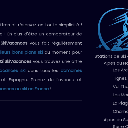
res et réservez en toute simplicité !
ve ! En plus d'être un comparateur de
1SkiVacances
vous fait régulièrement
lleurs bons plans ski
du moment pour
Stations de Ski
321SkiVacances
vous trouvez une offre
Alpes du N
Les Arc
vacances ski
dans tous les
domaines
Tignes
e et Espagne. Prenez de l'avance et
Val Th
ances au ski en France
!
Les Me
La Pla
Chamo
Alpes du S
Serre C