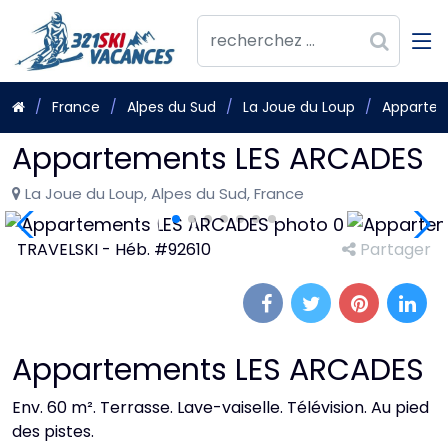
France
Alpes du Sud
La Joue du Loup
Appartem
Appartements LES ARCADES
La Joue du Loup, Alpes du Sud, France
TRAVELSKI - Héb. #92610
Partager
Appartements LES ARCADES
Env. 60 m². Terrasse. Lave-vaiselle. Télévision. Au pied
des pistes.