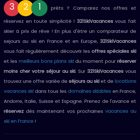
3
2
1
prêts ? Comparez nos offres et
réservez en toute simplicité !
321SkiVacances
vous fait
skier à prix de rêve ! En plus d'être un comparateur de
sejours au ski en France et en Europe,
321SkiVacances
vous fait régulièrement découvrir les
offres spéciales ski
et les
meilleurs bons plans ski
du moment pour
réserver
moins cher votre séjour au ski
. Sur
321SkiVacances
vous
trouvez une offre variée de
séjours au ski
et de
locations
vacances ski
dans tous les
domaines skiables
en France,
Andorre, Italie, Suisse et Espagne. Prenez de l'avance et
réservez
dès maintenant vos prochaines
vacances au
ski en France
!